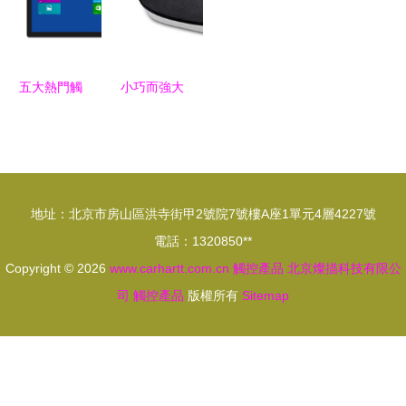
端
1.5L精益設
計引領智享
生活
五大熱門觸
小巧而強大
控屏顯示器
白色f.l藍牙
推薦讓你的
音箱觸控體
辦公更加高
驗全解析
效便捷! 觸
地址：北京市房山區洪寺街甲2號院7號樓A座1單元4層4227號
控產品
電話：1320850**
Copyright © 2026
www.carhartt.com.cn
觸控產品
北京燦描科技有限公
司
觸控產品
版權所有
Sitemap