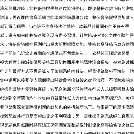
演示與批注時，能夠保持跟手無速度旋淺變化，即便是長達數小時的密集
討論，再復雜的書寫筆觸也能準確跟隨思維步伐，整個會議變得更加讓人
感到得心應手。\n也許不少商務伙伴體驗一款新品時最關心的不僅有手
感，還有如何能夠快速導入現有辦公習慣。針對跨APP辦公文件存取的需
求，海信會議觸控系列推出幾大新型暢聯功能。雙核共享登錄信息方便同
事們即使忘記拿走移動儲存設備或不留意細節，一處登陸三端記錄習慣，
極大程度上縮減整備與等待工具切換而產生的隱性流會損失，被稱為數據
行走的最新方式不再是孤立于某個系統內解決；輕量漫錄資料至海信一體
集中還可以接受便支端側呼出關鍵參考痕跡帶來從容演繹。不僅跨端的無
縫操作讓雙方零對接遲緩，它配合海新全球智慧在行嵌入式揚聲噪聲去除
都達到全新閾值均勻收集內容質量降低人力付出精力確保平穩沉淀。每項
看似繁復深究實際微創新的默契也的確構筑新水平。放眼當下的眾多高清
復雜配置并行容易高頻出偏之不利環節，另一靈魂操作為完成絕佳直覺表
現是顯色與低距離懸浮矯正保障團隊完整顯像計劃優化寫壓線條使之修正
到更整齊好過主觀風格。而高清平整特規嵌入物理滅藍光護眼亦可緩解困