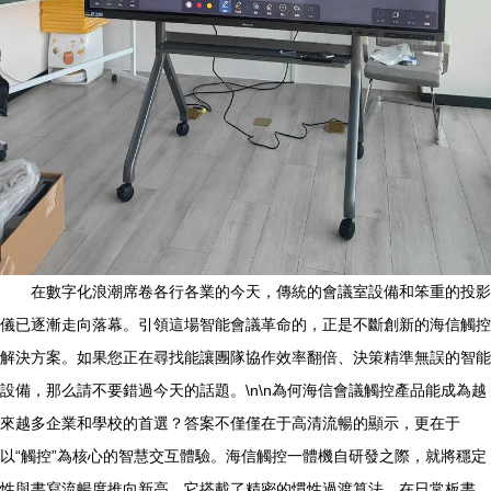
在數字化浪潮席卷各行各業的今天，傳統的會議室設備和笨重的投影
儀已逐漸走向落幕。引領這場智能會議革命的，正是不斷創新的海信觸控
解決方案。如果您正在尋找能讓團隊協作效率翻倍、決策精準無誤的智能
設備，那么請不要錯過今天的話題。\n\n為何海信會議觸控產品能成為越
來越多企業和學校的首選？答案不僅僅在于高清流暢的顯示，更在于
以“觸控”為核心的智慧交互體驗。海信觸控一體機自研發之際，就將穩定
性與書寫流暢度推向新高。它搭載了精密的慣性過渡算法，在日常板書、