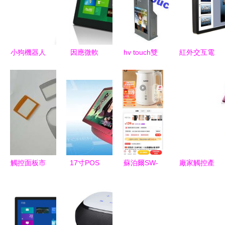
小狗機器人
因應微軟
hv touch雙
紅外交互電
技術的觸控
windows 8
屏觸摸查詢
子白板 為
投影 重新
觸控型產品
一體機hv
什么教學一
定義人機交
小,中,大屏
208b 產品
體機首選這
互的嶄新嘗
觸控應用設
展示 廣州
個技術？
試
計要求
3m譽思觸
控 全國經
銷商
觸控面板市
17寸POS
蘇泊爾SW-
廠家觸控產
場的核心利
觸控一體機
15T70A觸
品圖片總覽
器 精細油
數字化餐飲
控燒水壺
智能交互的
墨與玻璃油
與零售的新
數字優化養
未來視界
墨應用解析
一代智能終
生新體驗，