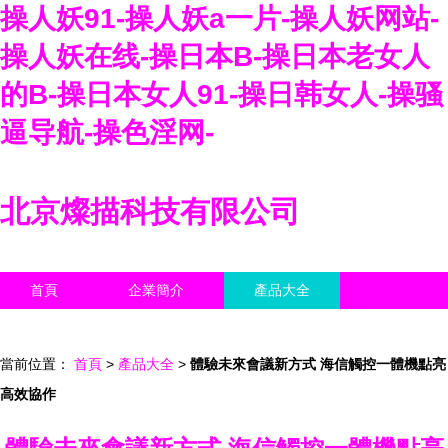
操人妖91-操人妖a一片-操人妖网站-
操人妖在线-操日本B-操日本老女人
的B-操日本女人91-操日韩女人-操骚
逼导航-操色淫网-
北京燦描科技有限公司
首頁
企業簡介
產品大全
聯系我們
企業信息
訪客留言
當前位置：
首頁
>
產品大全
>
體驗未來會議新方式 海信觸控一體機點亮
高效協作